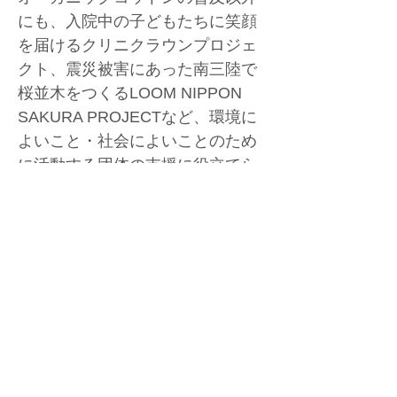
にも、入院中の子どもたちに笑顔
を届けるクリニクラウンプロジェ
クト、震災被害にあった南三陸で
桜並木をつくるLOOM NIPPON 
SAKURA PROJECTなど、環境に
よいこと・社会によいことのため
に活動する団体の支援に役立てら
れます。
素材・サイズ
■素材
返品・返金ポリシー
商品素材
オーガニックコッ
ご注文完了後のキャンセルはお受け出来ませ
トン100％
商品の配送について
ん。予めご了承ください。
■商品お届け後の返品・交換等は、発送した