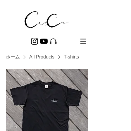
ホーム
All Products
T-shirts